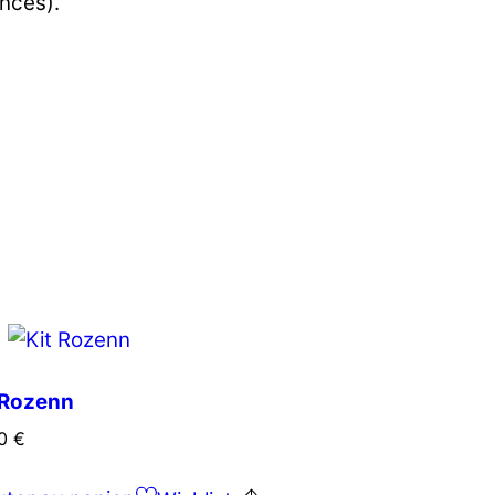
nces).
 Rozenn
00
€