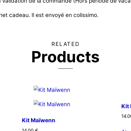
a validation de la commande (Hors période de vaca
het cadeau. Il est envoyé en colissimo.
RELATED
Products
Kit
14.
Kit Maïwenn
14.00
€