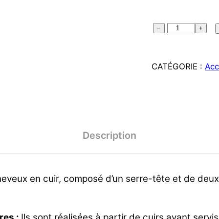
quantité
−
+
de
Kit
CATÉGORIE :
Acc
Anaïg
Description
eveux en cuir, composé d’un serre-tête et de deux 
res :
Ils sont réalisées à partir de cuirs ayant servis