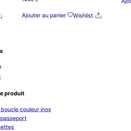
Ajo
Ajouter au panier
Share
Wishlist
Share
x
m
k
e produit
 boucle couleur inox
-passeport
nettes