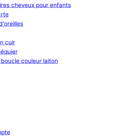
res cheveux pour enfants
rte
'oreilles
n cuir
équier
 boucle couleur laiton
pte