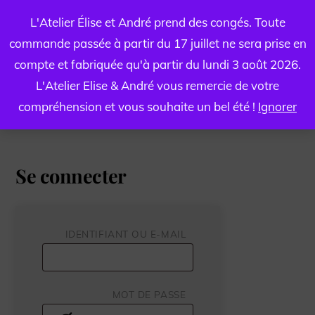
Skip
ATELIER ÉLISE ET ANDRÉ
L'Atelier Élise et André prend des congés. Toute
Men
to
commande passée à partir du 17 juillet ne sera prise en
Articles et accessoires en cuir
content
compte et fabriquée qu'à partir du lundi 3 août 2026.
L'Atelier Elise & André vous remercie de votre
Mon compte
compréhension et vous souhaite un bel été !
Ignorer
Se connecter
OBLIGATOIRE
IDENTIFIANT OU E-MAIL
OBLIGATOIRE
MOT DE PASSE