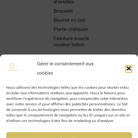
d'oreilles
Bracelet
Bourse en cuir
Porte-chéquier
Ceinture boucle
couleur laiton
Gérer le consentement aux
Plan du site
cookies
Accueil
Nous utilisons des technologies telles que les cookies pour stocker et/ou
Boutique
accéder aux informations relatives aux appareils. Nous le faisons pour
améliorer l’expérience de navigation, pour comprendre votre interaction
Atelier
avec notre service et pour afficher des publicités personnalisées. Le fait
Contact
de consentir à ces technologies nous permettra de traiter des données
telles que le comportement de navigation ou les ID uniques sur ce site et
Mon compte
d'utiliser ces technologies à des fins de marketing ou d'analyse.