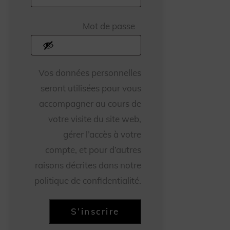
Obligatoire
Mot de passe
Vos données personnelles
seront utilisées pour vous
accompagner au cours de
votre visite du site web,
gérer l’accès à votre
compte, et pour d’autres
raisons décrites dans notre
politique de confidentialité.
S’inscrire