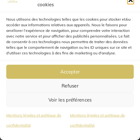
pour régler votre commande.
cookies
La fabrication débutera à
Nous utilisons des technologies telles que les cookies pour stocker et/ou
réception du règlement.
accéder aux informations relatives aux appareils. Nous le faisons pour
améliorer l’expérience de navigation, pour comprendre votre interaction
avec notre service et pour afficher des publicités personnalisées. Le fait
de consentir à ces technologies nous permettra de traiter des données
telles que le comportement de navigation ou les ID uniques sur ce site et
d'utiliser ces technologies à des fins de marketing ou d'analyse.
Article 8 : DROIT DE
RÉTRACTATION
Accepter
Le client dispose d’un droit de
Refuser
rétractation qu’il peut exercer
dans un délai de quatorze jours à
Voir les préférences
compter du lendemain du jour de
Mentions légales et politique de
Mentions légales et politique de
la réception la commande,
confidentialité
confidentialité
conformément à l’article L.221-18
du Code de la Consommation.