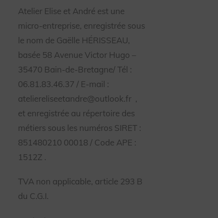
Atelier Elise et André est une
micro-entreprise, enregistrée sous
le nom de Gaëlle HÉRISSEAU,
basée 58 Avenue Victor Hugo –
35470 Bain-de-Bretagne/ Tél :
06.81.83.46.37 / E-mail :
ateliereliseetandre@outlook.fr
,
et enregistrée au répertoire des
métiers sous les numéros SIRET :
851480210 00018 / Code APE :
1512Z
.
TVA non applicable, article 293 B
du C.G.I.