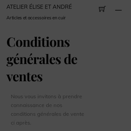
Skip
ATELIER ÉLISE ET ANDRÉ
Men
to
Articles et accessoires en cuir
content
Conditions
générales de
ventes
Nous vous invitons à prendre
connaissance de nos
conditions générales de vente
ci après.